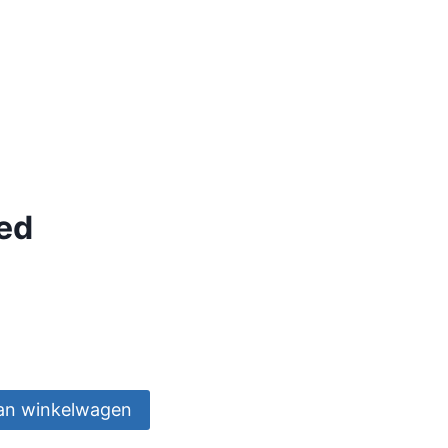
oed
an winkelwagen