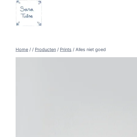
Doorgaan
naar
inhoud
Home
/
/
Producten
/
Prints
/
Alles niet goed