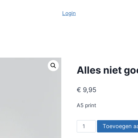
Login
Alles niet g
€
9,95
A5 print
Alles
Toevoegen a
niet