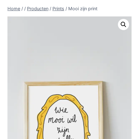
Doorgaan
Home
/
/
Producten
/
Prints
/
Mooi zijn print
naar
inhoud