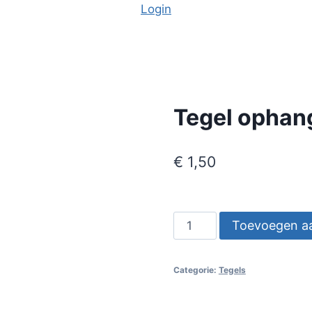
Login
Tegel ophan
€
1,50
Tegel
Toevoegen a
ophanghaakje
aantal
Categorie:
Tegels