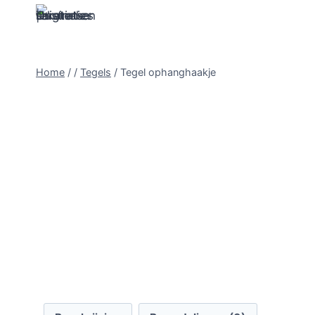
Doorgaan
naar
inhoud
Home
/
/
Tegels
/
Tegel ophanghaakje