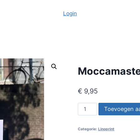
Login
Moccamaste
€
9,95
Moccamaster
Toevoegen a
aantal
Categorie:
Linoprint