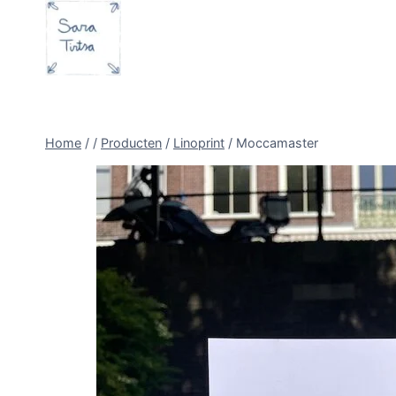
Doorgaan
naar
inhoud
Home
/
/
Producten
/
Linoprint
/
Moccamaster