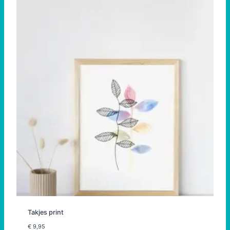
Takjes print
€
9,95