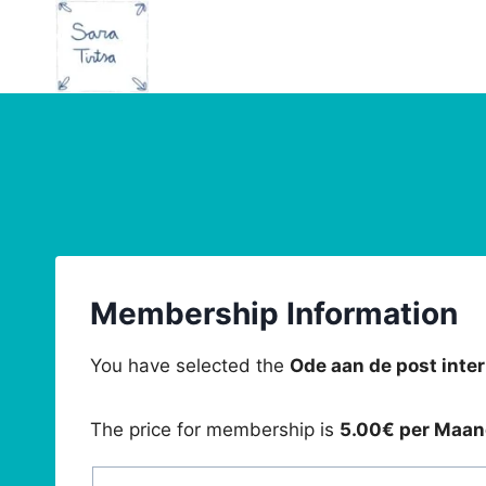
Doorgaan
naar
inhoud
Membership Information
You have selected the
Ode aan de post inte
The price for membership is
5.00€ per Maa