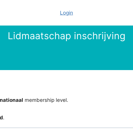
Login
Lidmaatschap inschrijving
rnationaal
membership level.
nd
.